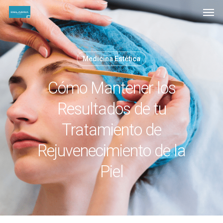
Medicina Estética
Cómo Mantener los
Resultados de tu
Tratamiento de
Rejuvenecimiento de la
Piel