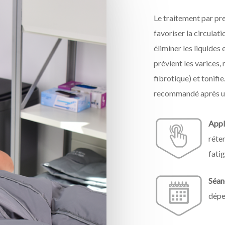
Le traitement par p
favoriser la circulati
éliminer les liquides 
prévient les varices,
fibrotique) et tonifi
recommandé après un
Appl
réten
fatig
Séan
dépe