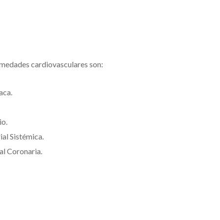
rmedades cardiovasculares son:
aca.
io.
ial Sistémica.
al Coronaria.